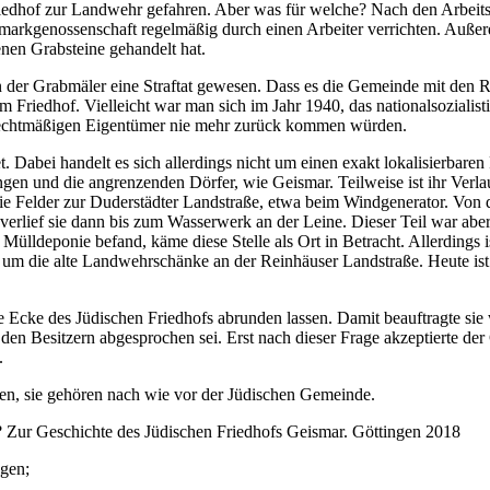
iedhof zur Landwehr gefahren. Aber was für welche? Nach den Arbeits
dmarkgenossenschaft regelmäßig durch einen Arbeiter verrichten. Auße
nen Grabsteine gehandelt hat.
der Grabmäler eine Straftat gewesen. Dass es die Gemeinde mit den R
 Friedhof. Vielleicht war man sich im Jahr 1940, das nationalsozialis
 rechtmäßigen Eigentümer nie mehr zurück kommen würden.
. Dabei handelt es sich allerdings nicht um einen exakt lokalisierbar
ngen und die angrenzenden Dörfer, wie Geismar. Teilweise ist ihr Verl
e Felder zur Duderstädter Landstraße, etwa beim Windgenerator. Von do
rlief sie dann bis zum Wasserwerk an der Leine. Dieser Teil war aber
ülldeponie befand, käme diese Stelle als Ort in Betracht. Allerdings i
m die alte Landwehrschänke an der Reinhäuser Landstraße. Heute ist e
 Ecke des Jüdischen Friedhofs abrunden lassen. Damit beauftragte sie 
en Besitzern abgesprochen sei. Erst nach dieser Frage akzeptierte der
.
en, sie gehören nach wie vor der Jüdischen Gemeinde.
? Zur Geschichte des Jüdischen Friedhofs Geismar. Göttingen 2018
ngen;