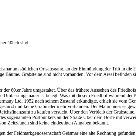
nerläßlich sind
Geismar am südlichen Ortsausgang, an der Einmündung der Trift in die 
ge Bäume. Grabsteine sind nicht vorhanden. Vor dem Areal befinden si
r der 60.er Jahre umgestaltet. Über das frühere Aussehen des Friedhof
Eine Umfassungsmauer ist belegt. Was mit diesem Friedhof während der Na
r Germany Ltd. 1952 nach seinem Zustand erkundigte, erhielt sie vom 
ingestürzt und keine Grabmäler mehr vorhanden. Der Mann muss es gewu
ichsfinanzamt zu kaufen versucht. Über den Verbleib der Grabsteine,
es sogenannten Postbunkers an der Straße Über dem Dorfe mit verwendet
von Zeitzeugen sind keine eindeutigen Angaben bekannt.
rlagen der Feldmarkgenossenschaft Geismar eine alte Rechnung gefunde