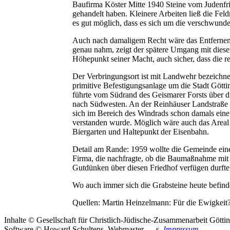
Baufirma Köster Mitte 1940 Steine vom Judenfr
gehandelt haben. Kleinere Arbeiten ließ die Fel
es gut möglich, dass es sich um die verschwunde
Auch nach damaligem Recht wäre das Entfernen 
genau nahm, zeigt der spätere Umgang mit diesem
Höhepunkt seiner Macht, auch sicher, dass die
Der Verbringungsort ist mit Landwehr bezeichnet
primitive Befestigungsanlage um die Stadt Götti
führte vom Südrand des Geismarer Forsts über di
nach Südwesten. An der Reinhäuser Landstraße ve
sich im Bereich des Windrads schon damals eine M
verstanden wurde. Möglich wäre auch das Areal u
Biergarten und Haltepunkt der Eisenbahn.
Detail am Rande: 1959 wollte die Gemeinde eine
Firma, die nachfragte, ob die Baumaßnahme mit d
Gutdünken über diesen Friedhof verfügen durfte
Wo auch immer sich die Grabsteine heute befind
Quellen: Martin Heinzelmann: Für die Ewigkeit
Inhalte © Gesellschaft für Christlich-Jüdische-Zusammenarbeit Götti
Software © Howard Schultens, Webmaster
— s.
Impressum